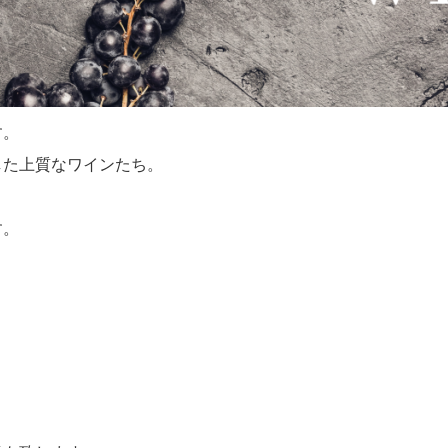
す。
した上質なワインたち。
す。