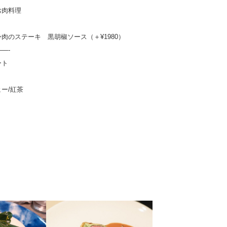
お肉料理
肉のステーキ 黒胡椒ソース（＋¥1980）
—-
ート
ー/紅茶