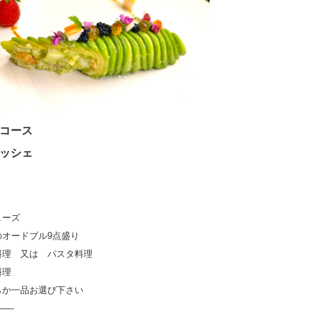
コース
ッシェ
ューズ
のオードブル9点盛り
料理 又は パスタ料理
料理
らか一品お選び下さい
—-