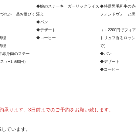
ポアレ
◆鮑のステーキ ガーリックライス
◆特選黒毛和牛の赤
づれか一品お選びく
添え
フォンドヴォーと黒
◆パン
◆デザート
（＋2200円でフォ
料理
◆コーヒー
トリュフ香るロッシ
料理
で）
牛赤身肉のステー
◆パン
（+1,980円）
◆デザート
◆コーヒー
もご予約承ります。3日前までのご予約をお願い致します。
戴しています。