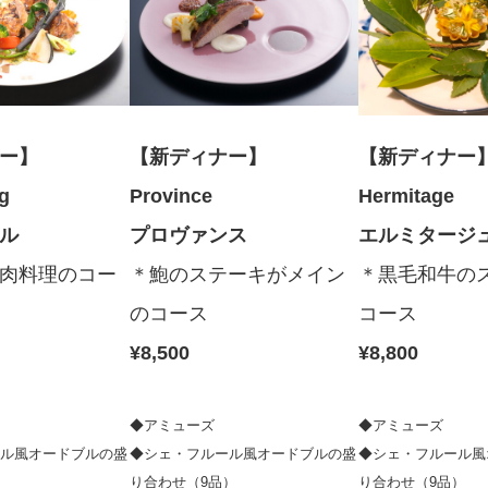
ナー】
【新ディナー】
【新ディナ
urg
Province
Hermitage
ール
プロヴァンス
エルミタージ
肉料理のコー
＊鮑のステーキがメイン
＊黒毛和牛の
のコース
コース
¥8,500
¥8,800
◆アミューズ
◆アミューズ
ル風オードブルの盛
◆シェ・フルール風オードブルの盛
◆シェ・フルール風
）
り合わせ（9品）
り合わせ（9品）