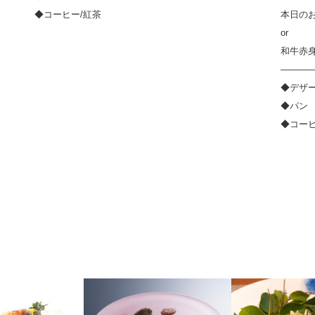
◆コーヒー/紅茶
本日の
or
和牛赤身
————
◆デザ
◆パン
◆コーヒ