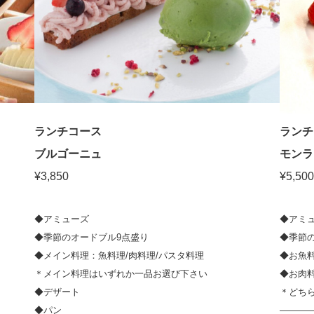
ランチコース
ランチ
ブルゴーニュ
モンラ
¥3,850
¥5,500
◆アミューズ
◆アミ
◆季節のオードブル9点盛り
◆季節
◆メイン料理：魚料理/肉料理/パスタ料理
◆お魚
＊メイン料理はいずれか一品お選び下さい
◆お肉
◆デザート
＊どち
◆パン
————