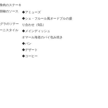
身肉のステーキ
胡椒のソース
◆アミューズ
◆シェ・フルール風オードブルの盛
アグラのソテー
り合わせ（9品）
ーニスタイル
◆メインディッシュ
オマール海老のパイ包み焼き
◆パン
◆デザート
◆コーヒー