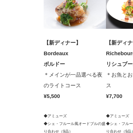
【新ディナー】
【新ディ
Bordeaux
Richebo
ボルドー
リシュブ
＊メインが一品選べる夜
＊お魚とお
のライトコース
ス
¥5,500
¥7,700
◆アミューズ
◆アミューズ
◆シェ・フルール風オードブルの盛
◆シェ・フルー
り合わせ（9品）
り合わせ（9品